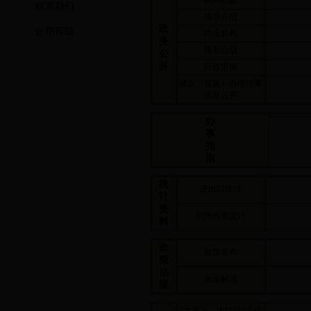
机构职能
联系我们
领导介绍
政
使用帮助
内设机构
务
规划总结
公
开
行政审批
建议（提案）办理结果
信息公开
办
事
指
南
统
进出口统计
计
资
利用外资统计
料
政
政策发布
策
法
政策解读
规
“大学习、大讨论”活动