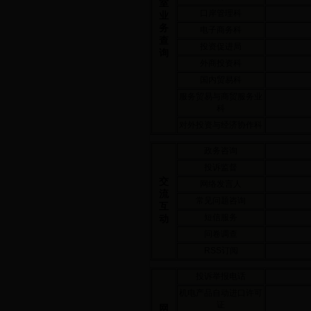
室
口岸管理科
业
务
电子商务科
查
投资促进局
询
外商投资科
国内贸易科
服务贸易与商贸服务业
科
对外投资与经济协作科
政务咨询
投诉监督
交
网络发言人
流
常见问题咨询
互
短信服务
动
问卷调查
RSS订阅
投诉举报电话
机电产品自动进口许可
证
网