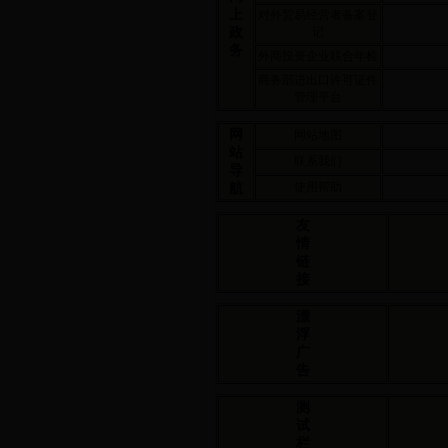
上
对外贸易经营者备案登
政
记
务
外商投资企业联合年检
商务部进出口许可证件
管理平台
网
网站地图
站
联系我们
导
航
使用帮助
友
情
链
接
漂
浮
广
告
测
试
栏