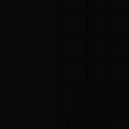
办
理
商
务
要
闻
公
告
栏
工
作
动
态
办公室
人事科
商务改革发展科
对外贸易科（市机电产
关于我们
|
品进出口办公室）
按
公平贸易科（政策法规
科
科）