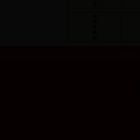
目
头
部
轮
换
图
网站首页
|
版权所有：bet365体
地址：佛山市汾江中路135
传真：（0757）8335
公安机关备案网
本网站建