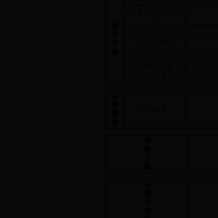
商贸服务业信用信息公
开
热
对外投资与经济协作
点
专
广交会专题
题
境外展览信息
促进进口专题
普法专题
办
事
公共服务
服
务
表
格
下
载
在
线
业
务