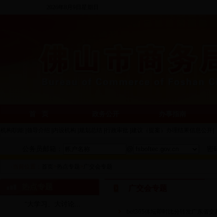
2026年8月9日星期日
首 页
政务公开
办事指南
机构职能
|
领导介绍
|
内设机构
|
规划总结
|
行政审批
|
建议（提案）办理结果信息公开
|
公务员邮箱：
@
密
·当前位置：
首页
>
热点专题
>
广交会专题
热点专题
广交会专题
“大学习、大讨论...
bet365体坛即时比分转发广东