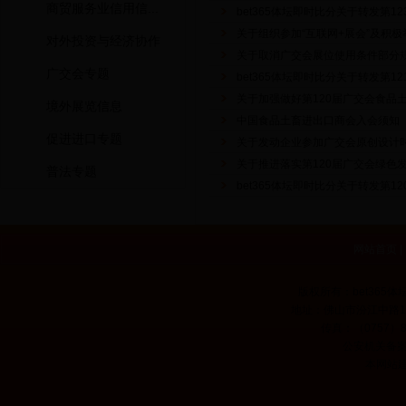
商贸服务业信用信...
bet365体坛即时比分关于转发第
关于组织参加“互联网+展会”及积极
对外投资与经济协作
关于取消广交会展位使用条件部分
广交会专题
bet365体坛即时比分关于转发第
关于加强做好第120届广交会食品
境外展览信息
中国食品土畜进出口商会入会须知
促进进口专题
关于发动企业参加广交会原创设计
关于推进落实第120届广交会绿色
普法专题
bet365体坛即时比分关于转发第
网站首页
|
版权所有：bet365体
地址：佛山市汾江中路135
传真：（0757）8335
公安机关备案网
本网站建