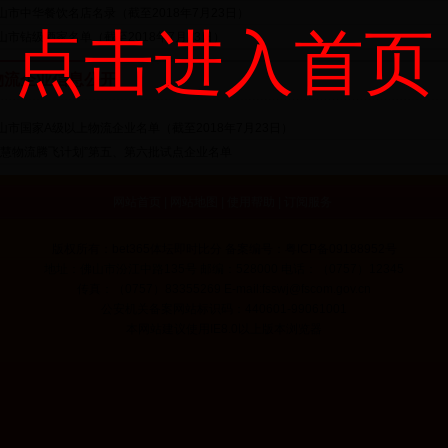
山市中华餐饮名店名录（截至2018年7月23日）
点击进入首页
山市钻级酒家名单（截至2018年7月23日）
物流企业信息公开
山市国家A级以上物流企业名单（截至2018年7月23日）
智慧物流腾飞计划”第五、第六批试点企业名单
网站首页
|
网站地图
|
使用帮助
|
订阅服务
版权所有：bet365体坛即时比分 备案编号：粤ICP备09188952号
地址：佛山市汾江中路135号 邮编：528000 电话：（0757）12345
传真：（0757）83355269 E-mail:fsswj@fscom.gov.cn
公安机关备案网站标识码：440601-99061001
本网站建议使用IE8.0以上版本浏览器